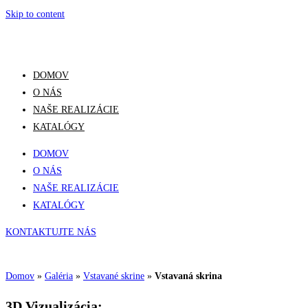
Skip to content
DOMOV
O NÁS
NAŠE REALIZÁCIE
KATALÓGY
DOMOV
O NÁS
NAŠE REALIZÁCIE
KATALÓGY
KONTAKTUJTE NÁS
Domov
»
Galéria
»
Vstavané skrine
»
Vstavaná skrina
3D Vizualizácia: