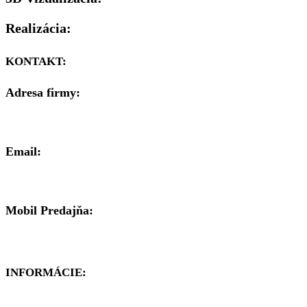
Realizácia:
KONTAKT:
Adresa firmy:
Brezenská 8, 977 01 Brezno
Email:
mipal@mipal.sk
Mobil Predajňa:
0911 900 776
INFORMÁCIE: