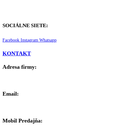
SOCIÁLNE SIETE:
Facebook
Instagram
Whatsapp
KONTAKT
Adresa firmy:
Brezenská 8, 977 01 Brezno
Email:
mipal@mipal.sk
Mobil Predajňa:
0911 900 776