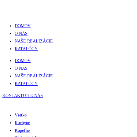
Skip
to
content
DOMOV
O NÁS
NAŠE REALIZÁCIE
KATALÓGY
DOMOV
O NÁS
NAŠE REALIZÁCIE
KATALÓGY
KONTAKTUJTE NÁS
Všetko
Kuchyne
Kúpeľne