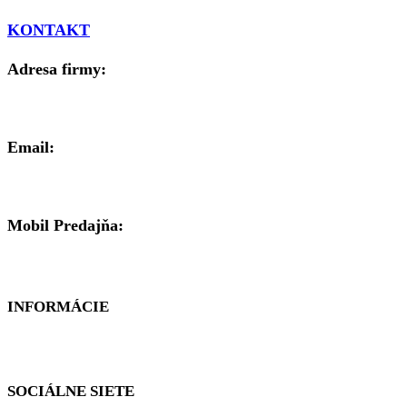
KONTAKT
Adresa firmy:
Brezenská 8, 977 01 Brezno
Email:
mipal@mipal.sk
Mobil Predajňa:
0911 900 776
INFORMÁCIE
Cookies
SOCIÁLNE SIETE