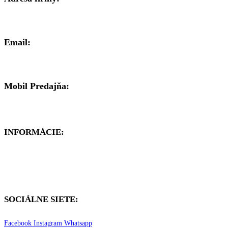
Brezenská 8, 977 01 Brezno
Email:
mipal@mipal.sk
Mobil Predajňa:
0911 900 776
INFORMÁCIE:
Cookies
SOCIÁLNE SIETE:
Facebook
Instagram
Whatsapp